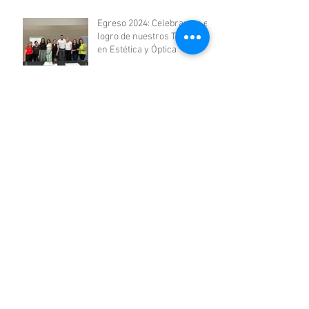
Egreso 2024: Celebramos el
logro de nuestros Técnicos
en Estética y Óptica
“Recuerdos que nos unen”
Cierre de ciclo y despedida
de la Promoción 2024 del
Nivel Secundario
Volver
REDES SOCIALES