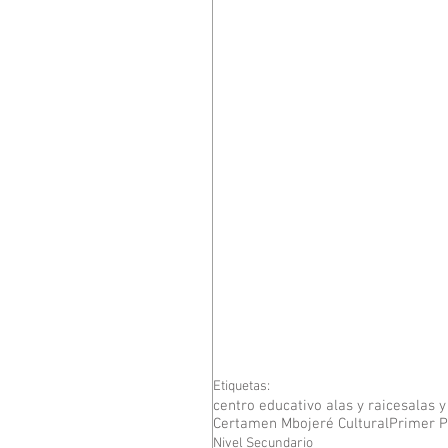
Etiquetas:
centro educativo alas y raices
alas y
Certamen Mbojeré Cultural
Primer P
Nivel Secundario