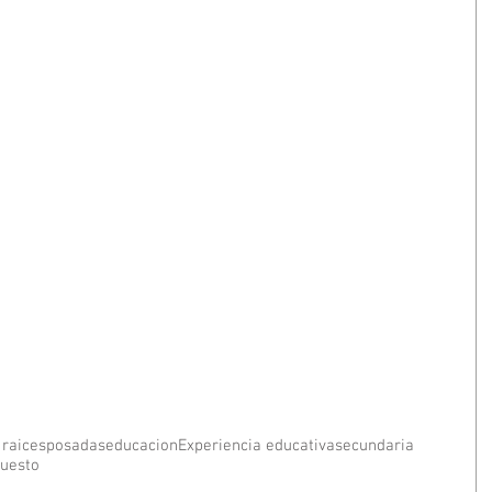
 raices
posadas
educacion
Experiencia educativa
secundaria
uesto