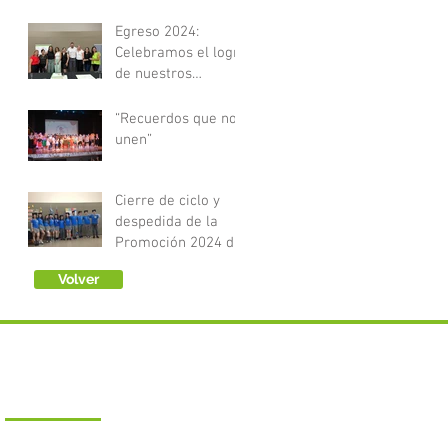
Egreso 2024:
Celebramos el logro
de nuestros
Técnicos en Estética
y Óptica
“Recuerdos que nos
unen”
Cierre de ciclo y
despedida de la
Promoción 2024 del
Nivel Secundario
Volver
CONTACTO