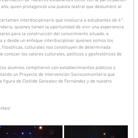
resentación de nuestros estudiantes contó con la participación 
año, quien protagonizó una puesta teatral que deslumbró al 
certamen interdisciplinario que involucra a estudiantes de 4°, 
daria, quienes tienen la oportunidad de vivir una experiencia 
pares para la construcción del conocimiento situado, e 
a y desde un enfoque interdisciplinar quiénes somos los 
, filosóficas, culturales nos constituyen de determinada 
conocer los valores culturales, políticos y geohistóricos de 
 los alumnos compitieron con establecimientos públicos y 
ntando un Proyecto de Intervención Sociocomunitaria que 
a figura de Clotilde Gonzalez de Fernández y de nuestro 
antes!