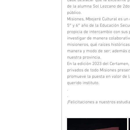
Cabe destacar que la excelente p
de la alumna Sol Lezcano de 2do 
público. 
Misiones, Mbojeré Cultural es un 
5° y 6° año de la Educación Secun
propicia de intercambio con sus 
investigar de manera colaborativ
misioneros, qué raíces históricas
manera y modo de ser; además de 
nuestra provincia.
En la edición 2023 del Certamen,
privados de todo Misiones prese
promueve la puesta en valor de l
querido instituto. 
.
.
¡Felicitaciones a nuestros estudi