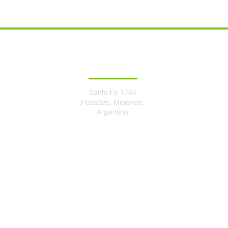
DIRECCIÓN
Santa Fe 1784
Posadas, Misiones.
centroeduc
Argentina
alasyr
alasyra
alasyrai