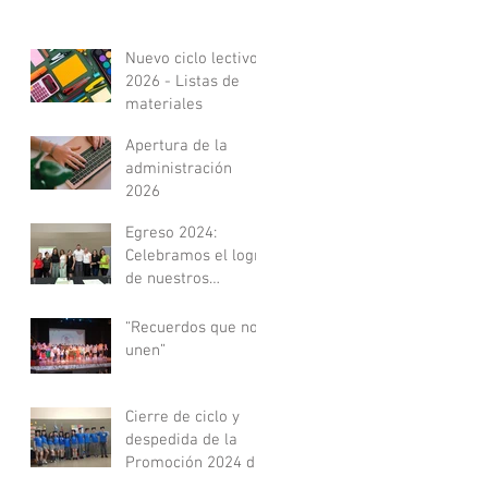
Nuevo ciclo lectivo
2026 - Listas de
materiales
Apertura de la
administración
2026
Egreso 2024:
Celebramos el logro
de nuestros
Técnicos en Estética
y Óptica
“Recuerdos que nos
unen”
Cierre de ciclo y
despedida de la
Promoción 2024 del
Nivel Secundario