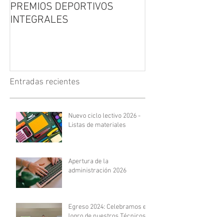
PREMIOS DEPORTIVOS
FERIA DEL LIB
INTEGRALES
Entradas recientes
Nuevo ciclo lectivo 2026 -
Listas de materiales
Apertura de la
administración 2026
Egreso 2024: Celebramos el
logro de nuestros Técnicos