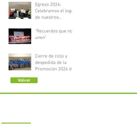
Egreso 2024:
Celebramos el logro
de nuestros
Técnicos en Estética
y Óptica
“Recuerdos que nos
unen”
Cierre de ciclo y
despedida de la
Promoción 2024 del
Nivel Secundario
Volver
CONTACTO
General