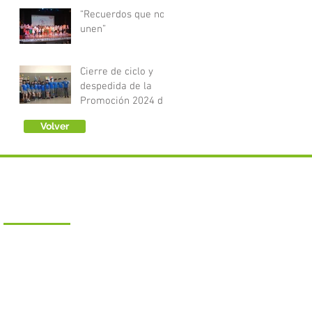
y Óptica
“Recuerdos que nos
unen”
Cierre de ciclo y
despedida de la
Promoción 2024 del
Nivel Secundario
Volver
CONTACTO
General
ativoalasyraices@gmail.com
Nivel Inicial
aices.inicial@gmail.com