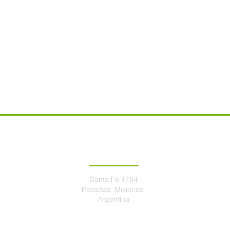
DIRECCIÓN
Santa Fe 1784
Posadas, Misiones.
centroeduc
Argentina
alasyr