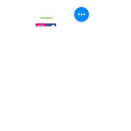
REDES SOCIALES
DIRECCIÓN
Santa Fe 1784
Posadas, Misiones.
Argentina
CONTACTO
General
centroeducativoalasyraices@gmail.com
Nivel Inicial
alasyraices.inicial@gmail.com
Nivel Primario